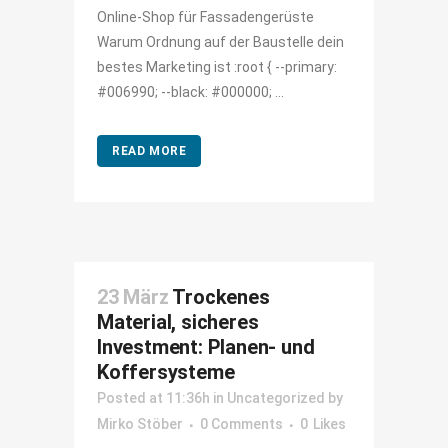
Online-Shop für Fassadengerüste
Warum Ordnung auf der Baustelle dein
bestes Marketing ist :root { --primary:
#006990; --black: #000000; ...
READ MORE
23 März
Trockenes
Material, sicheres
Investment: Planen- und
Koffersysteme
Posted at 11:36h
in
Uncategorized
by
Mirko Stöber
0 Comments
0
Likes