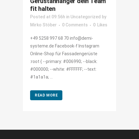
Gerüstanhänger dein Team
fit halten
Posted at 09:56h
in
Uncategorized
by
Mirko Stöber
0 Comments
0
Likes
+49 5258 997 68 70 info@demi-
systeme.de Facebook-f Instagram
Online-Shop für Fassadengerüste
:root { --primary: #006990; --black:
#000000; --white: #FFFFFF; --text:
#1a1a1a; ...
READ MORE