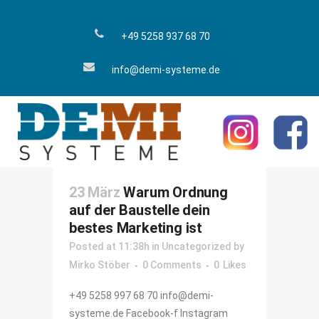
+49 5258 937 68 70
info@demi-systeme.de
23 März
Warum Ordnung
auf der Baustelle dein
bestes Marketing ist
Posted at 11:38h
in
Uncategorized
by
Mirko Stöber
0 Comments
0
Likes
+49 5258 997 68 70 info@demi-
systeme.de Facebook-f Instagram