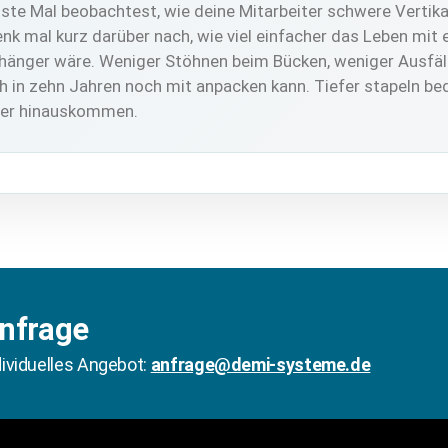
te Mal beobachtest, wie deine Mitarbeiter schwere Vertikal
k mal kurz darüber nach, wie viel einfacher das Leben mit
nhänger wäre. Weniger Stöhnen beim Bücken, weniger Ausfä
h in zehn Jahren noch mit anpacken kann. Tiefer stapeln be
öher hinauskommen.
Anfrage
dividuelles Angebot:
anfrage@demi-systeme.de