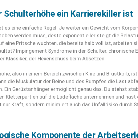
Schulterhöhe ein Karrierekiller ist
bt es eine einfache Regel: Je weiter ein Gewicht vom Körpe
ehoben werden muss, desto exponentieller steigt die Belas
eine Pritsche wuchten, die bereits halb voll ist, arbeiten s
sultat? Impingement Syndrome in der Schulter, chronische
er Klassiker, der Hexenschuss beim Absetzen.
he, also in einem Bereich zwischen Knie und Brustkorb, is
nn die Muskulatur der Beine und des Rumpfes die Last abfan
ten. Ein Gerüstanhänger ermöglicht genau das. Du stehst sta
n Kletterpartien auf die Ladefläche unternehmen und hast d
ht nur Kraft, sondern minimiert auch das Unfallrisiko durch 
logische Komponente der Arbeitserl