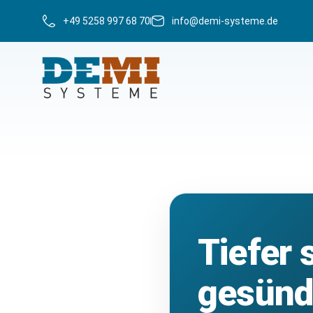
+49 5258 997 68 70
info@demi-systeme.de
Tiefer 
gesünd