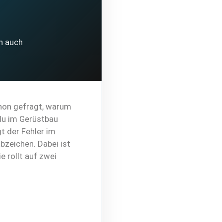
n auch
chon gefragt, warum
du im Gerüstbau
t der Fehler im
bzeichen. Dabei ist
e rollt auf zwei