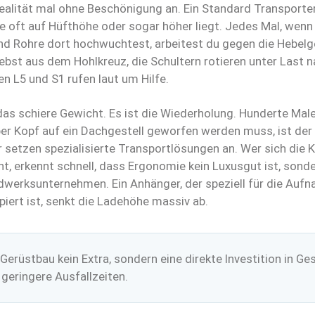
ealität mal ohne Beschönigung an. Ein Standard Transporter
ie oft auf Hüfthöhe oder sogar höher liegt. Jedes Mal, wenn
und Rohre dort hochwuchtest, arbeitest du gegen die Hebel
ebst aus dem Hohlkreuz, die Schultern rotieren unter Last n
 L5 und S1 rufen laut um Hilfe.
das schiere Gewicht. Es ist die Wiederholung. Hunderte Ma
er Kopf auf ein Dachgestell geworfen werden muss, ist der
 setzen spezialisierte Transportlösungen an. Wer sich die
t, erkennt schnell, dass Ergonomie kein Luxusgut ist, sonder
dwerksunternehmen. Ein Anhänger, der speziell für die Auf
piert ist, senkt die Ladehöhe massiv ab.
Gerüstbau kein Extra, sondern eine direkte Investition in Ge
 geringere Ausfallzeiten.