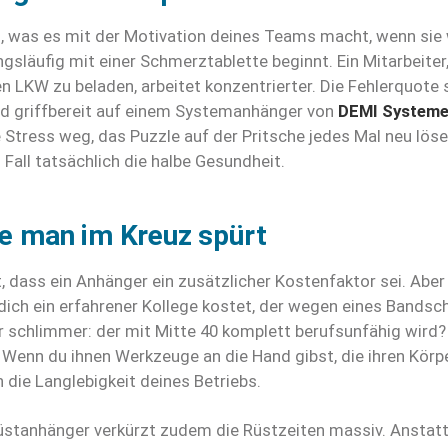
, was es mit der Motivation deines Teams macht, wenn sie 
släufig mit einer Schmerztablette beginnt. Ein Mitarbeiter, 
n LKW zu beladen, arbeitet konzentrierter. Die Fehlerquote 
und griffbereit auf einem Systemanhänger von
DEMI System
e Stress weg, das Puzzle auf der Pritsche jedes Mal neu lös
Fall tatsächlich die halbe Gesundheit.
die man im Kreuz spürt
, dass ein Anhänger ein zusätzlicher Kostenfaktor sei. Aber
ich ein erfahrener Kollege kostet, der wegen eines Bandsch
 schlimmer: der mit Mitte 40 komplett berufsunfähig wird?
l. Wenn du ihnen Werkzeuge an die Hand gibst, die ihren Körp
in die Langlebigkeit deines Betriebs.
üstanhänger verkürzt zudem die Rüstzeiten massiv. Anstatt 